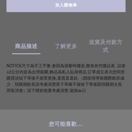
加入購物車
送貨及付款方
商品描述
了解更多
式
NOTICE尺寸為手工平量,會因為測量時擺放,難免有些微誤差, 誤差
±2公分內皆為合理範圍,飾品為私人貼身商品 訂單成立表示您同意
購買須知下單後不接受更換,退貨及退款,（因疫情導致國際航班減
少，預購期較長請考慮清楚再下單喔不接收下單後因預購期太長
而取消者）請下標前慎重考慮清楚 謝謝🙏🏻
您可能喜歡...