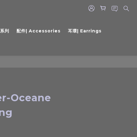
5系列
配件| Accessories
耳環| Earrings
ver-Oceane
ing