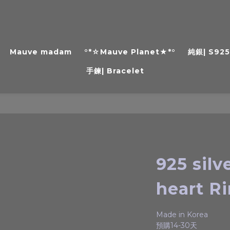
Mauve madam
°*☆Mauve Planet★*°
純銀| S92
手鍊| Bracelet
925 sil
heart R
Made in Korea
預購14-30天