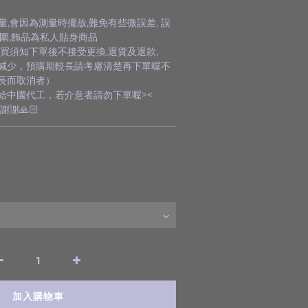
量,會因為測量時擺放,難免有些微誤差, 誤
圍,飾品為私人貼身商品
買須知下單後不接受更換,退貨及退款,
減少，預購期較長請考慮清楚再下單喔不
長而取消者）
給中國代工，若介意者請勿下單喔><
謝🙏🏻
加入購物車